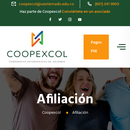
coopexcol@uexternado.edu.co
(601) 341 9900
Haz parte de Coopexcol
Conviértete en un asociado
Pagos
PSE
Afiliación
Coopexcol
Afiliación