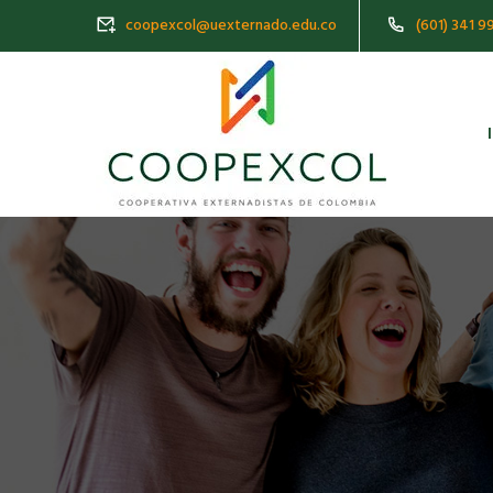
coopexcol@uexternado.edu.co
(601) 341 9